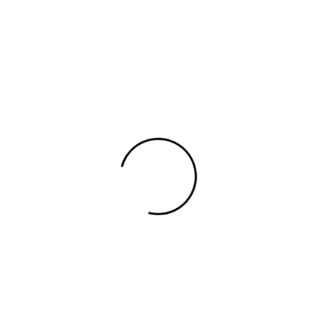
UNISEX
BOTY
DOPLŇKY
ŠPERKY
DÁRK
ávanější
Abecedně