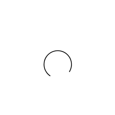
UNISEX
BOTY
DOPLŇKY
ŠPERKY
DÁRK
brielle "Coco" Chanel. Značka se specializuje na módu haute couture
. Ostříhala si vlasy, nosila kalhoty, volné halenky a stala se legend
10 v Paříži.
Brzy předvedla svou první a legendární kolekci volných 
 ženy. V roce 1921 předvedla legendu mezi parfémy Chanel No.5, kter