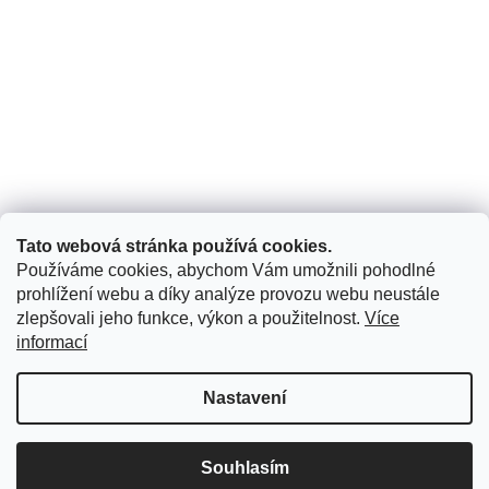
Reklamační řád
Vrácení zboží - formulář ke stažení
KONTAKT
Kontakt
Tato webová stránka používá cookies.
info
@
armadio.cz
Používáme cookies, abychom Vám umožnili pohodlné
+420 774 414 506
prohlížení webu a díky analýze provozu webu neustále
zlepšovali jeho funkce, výkon a použitelnost.
Více
https://www.facebook.com/armadio.cz/
informací
Copyright 2026
ARMADIO
. Všechna práva vyhrazena.
Nastavení
Upravit nastavení cookies
Souhlasím
Vytvořil Shoptet