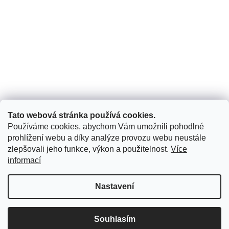
Reklamační řád
Vrácení zboží - formulář ke stažení
KONTAKT
Kontakt
Tato webová stránka používá cookies.
info
@
armadio.cz
Používáme cookies, abychom Vám umožnili pohodlné
+420 774 414 506
prohlížení webu a díky analýze provozu webu neustále
zlepšovali jeho funkce, výkon a použitelnost.
Více
https://www.facebook.com/armadio.cz/
informací
Copyright 2026
ARMADIO
. Všechna práva vyhrazena.
Nastavení
Upravit nastavení cookies
Souhlasím
Vytvořil Shoptet