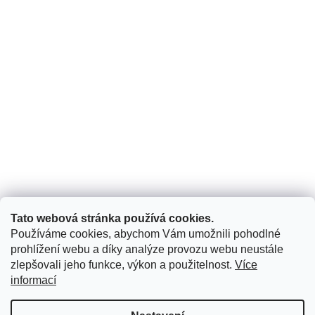
Obchodní podmínky
Podmínky ochrany osobních údajů
Čestné prohlášení klienta podle zákona č. 253/2008 Sb.
Reklamační řád
Vrácení zboží - formulář ke stažení
KONTAKT
Kontakt
Tato webová stránka používá cookies.
info
@
armadio.cz
Používáme cookies, abychom Vám umožnili pohodlné
+420 774 414 506
prohlížení webu a díky analýze provozu webu neustále
zlepšovali jeho funkce, výkon a použitelnost.
Více
https://www.facebook.com/armadio.cz/
informací
Copyright 2026
ARMADIO
. Všechna práva vyhrazena.