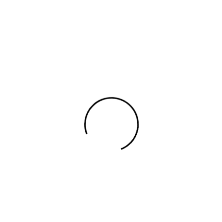
UNISEX
BOTY
DOPLŇKY
ŠPERKY
DÁRK
BARTH Dark Blue Printed Cropped Top
POUPETTE 
Blue Printe
1532000162
LETO20