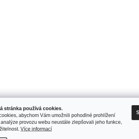
jna
Informace
io
O nás
 Krásnohorské 123/6‎
CHCI PRODAT
 Praha 1
Jaké značky přijímáme
Doprava a Platba
ací doba
:
Obchodní podmínky
00 - 18:00
Podmínky ochrany osobních
řeno
Čestné prohlášení klienta po
0 - 18:00
zákona č. 253/2008 Sb.
á stránka používá cookies.
0 - 18:00
S
ookies, abychom Vám umožnili pohodlné prohlížení
Reklamační řád
00 - 18:00
 analýze provozu webu neustále zlepšovali jeho funkce,
řeno
Vrácení zboží - formulář ke s
žitelnost.
Více informací
řeno
KONTAKT