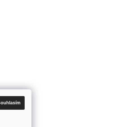
Kontakt
info
@
armadio.cz
+420 774 414 506
https://www.facebook.com/arma
dio.cz/
 údajů
dle
ouhlasím
tažení