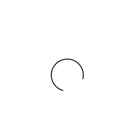
UNISEX
BOTY
DOPLŇKY
ŠPERKY
DÁRK
d Top And Trousers Set
MAX MARA 
Striped Top
153200086
LETO20
Značka:
Max Ma